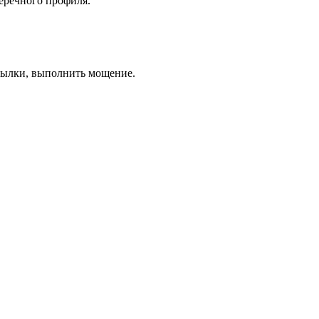
еречного профиля.
крылки, выполнить мощение.