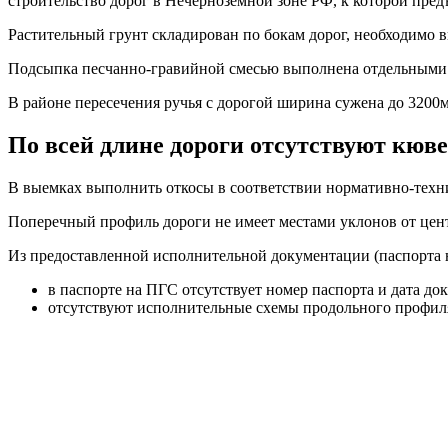
строительство дорог в Нечерноземной зоне РФ, к которой пре
Растительный грунт складирован по бокам дорог, необходимо в
Подсыпка песчанно-гравийной смесью выполнена отдельными м
В районе пересечения ручья с дорогой ширина сужена до 3200
По всей длине дороги отсутствуют кюв
В выемках выполнить откосы в соответствии нормативно-техн
Поперечный профиль дороги не имеет местами уклонов от цент
Из предоставленной исполнительной документации (паспорта на
в паспорте на ПГС отсутствует номер паспорта и дата док
отсутствуют исполнительные схемы продольного профиля 