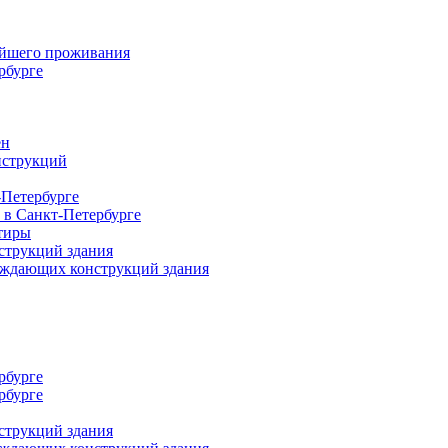
ейшего проживания
рбурге
ен
нструкций
-Петербурге
 в Санкт-Петербурге
тиры
струкций здания
раждающих конструкций здания
рбурге
рбурге
струкций здания