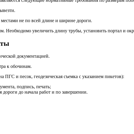
дъявляются следующие нормативные требования по размерам поп
ывезти.
естами не по всей длине и ширине дороги.
мм. Необходимо увеличить длину трубы, установить портал и о
еты
ической документацией.
ра к обочинам.
 ПГС и песок, геодезическая съемка с указанием пикетов):
умента, подпись, печать;
дороги до начала работ и по завершении.