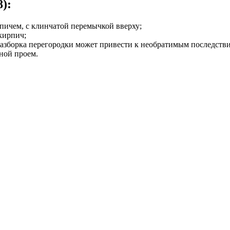
):
рпичем, с клинчатой перемычкой вверху;
кирпич;
разборка перегородки может привести к необратимым последств
ной проем.