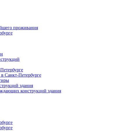
ейшего проживания
рбурге
ен
нструкций
-Петербурге
 в Санкт-Петербурге
тиры
струкций здания
раждающих конструкций здания
рбурге
рбурге