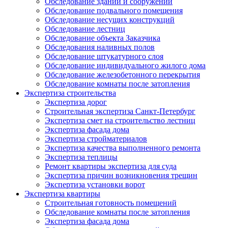
Обследование зданий и сооружений
Обследование подвального помещения
Обследование несущих конструкций
Обследование лестниц
Обследование объекта Заказчика
Обследования наливных полов
Обследование штукатурного слоя
Обследование индивидуального жилого дома
Обследование железобетонного перекрытия
Обследование комнаты после затопления
Экспертиза строительства
Экспертиза дорог
Строительная экспертиза Санкт-Петербург
Экспертиза смет на строительство лестниц
Экспертиза фасада дома
Экспертиза стройматериалов
Экспертиза качества выполненного ремонта
Экспертиза теплицы
Ремонт квартиры экспертиза для суда
Экспертиза причин возникновения трещин
Экспертиза установки ворот
Экспертиза квартиры
Строительная готовность помещений
Обследование комнаты после затопления
Экспертиза фасада дома