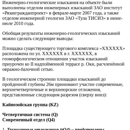
Инженерно-геологические изыскания на объекте были
выполнены отделом инженерных изысканий ЗАО институт
«Рязангражданпроект» в феврале-марте 2007 года, а также
отделом инженерной геологии ЗАО «Тула ТИСИЗ» в июне-
июле 2010 года.
Обобщая результаты инженерно-геологических изысканий
можно сделать следующие выводы:
Площадка существующего торгового комплекса «ХХХХХХ»
расположена по ул. ХХХХХХ в г. ХХХХХХ, в
геоморфологическом отношении участок изысканий
приурочен ко II надпойменной террасе р. Оки, расчленённой
овражно-балочной сетью.
В геологическом строении площадки изысканий до
пройденной глубины 26м принимают участие современные,
верхнечетвертичные и верхнеюрские отложения,
представленные следующим разрезом (сверху вниз):
Кайнозойская группа (KZ)
Четвертичная система (Q)
Современный отдел (Q4)
1.
Техногенные отложения (rQ4) – представлены