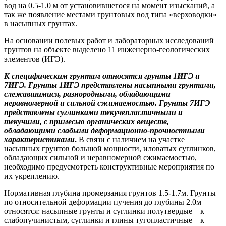
вод на 0.5-1.0 м от установившегося на момент изысканий, а
так же появление местами грунтовых вод типа «верховодки»
в насыпных грунтах.
На основании полевых работ и лабораторных исследований
грунтов на объекте выделено 11 инженерно-геологических
элементов (ИГЭ).
К специфическим грунтам относятся грунты 1ИГЭ и
7ИГЭ. Грунты 1ИГЭ представлены насыпными грунтами,
слежавшимися, разнородными, обладающими
неравномерной и сильной сжимаемостью. Грунты 7ИГЭ
представлены суглинками текучепластичными и
текучими, с примесью органических веществ,
обладающими слабыми деформационно-прочностными
характеристиками
.
В связи с наличием на участке
насыпных грунтов большой мощности, иловатых суглинков,
обладающих сильной и неравномерной сжимаемостью,
необходимо предусмотреть конструктивные мероприятия по
их укреплению.
Нормативная глубина промерзания грунтов 1.5-1.7м. Грунты
по относительной деформации пучения до глубины 2.0м
относятся: насыпные грунты и суглинки полутвердые – к
слабопучинистым, суглинки и глины тугопластичные – к