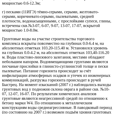
мощностью 0.6-12.3м;
г) песками (11ИГЭ) тёмно-серыми, серыми, желтовато-
серыми, коричневато-серыми, пылеватыми, средней
плотности, водонасыщенными, с прослойками супеси, глины,
встречены скв.№3-07, 6-07, 9-07, 13-07, 17-07, вскрытой
мощностью 1.0-8.0м.
Грунтовые воды на участке строительства торгового
комплекса вскрыты повсеместно на глубинах 0.0-6.4 м, на
абсолютных отметках 103.20-115.40 м. Установился уровень
на глубинах 0.0-4.2 м, на абсолютных отметках 103,40-116.20
м. Воды пластово-линзового залегания, местами обладают
небольшим напором. Водовмещающими грунтами являются
песчаные прослойки в глинисто-суглинистой толще и пески
пылеватые. Питание горизонта происходит за счёт
инфильтрации атмосферных осадков и утечек из инженерных
коммуникаций, разгрузка горизонта происходит в ручей
Быстрец. На момент изысканий (2007 г.) наблюдались выходы
грунтовых вод у подножия склона оврага в районе скв. №10-
07, 12-07, 16-07. По результатам химических анализов
грунтовые являются неагрессивной средой по отношению к
бетону марки W4. По отношению к металлическим
конструкциям воды среднеагрессивные. В паводковый период
(по состоянию на 2007 г.) возможен подъём уровня грунтовых