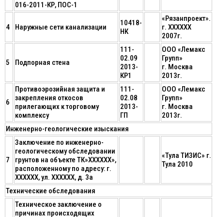
016-2011-КР, ПОС-1
«Рязанпроект».
10418-
4
Наружные сети канализации
г. ХХХХХХ
НК
2007г.
111-
ООО «Лемакс
02.09
Групп»
5
Подпорная стена
2013-
г. Москва
КР1
2013г.
Противоэрозийная защита и
111-
ООО «Лемакс
закрепления откосов
02.08
Групп»
6
прилегающих к торговому
2013-
г. Москва
комплексу
ГП
2013г.
Инженерно-геологические изыскания
Заключение по инженерно-
геологическому обследовании
«Тула ТИЗИС» г.
7
грунтов на объекте ТК»ХХХХХХ»,
Тула 2010
расположенному по адресу: г.
ХХХХХХ, ул. ХХХХХХ, д. 3а
Технические обследования
Техническое заключение о
причинах происходящих