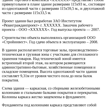
прямоугольное в плане здание размерами 115х93 м., состоящее
из одноэтажной части с размерами 115х59,5 м., и двухэтажной
части с размерами 115х33,5 м.
Проект здания был разработан ЗАО Институтом
«Рязангражданпроект» г. ХХХХХХ. Заказчик рабочего
проекта – ООО «ХХХХХХ». Год выпуска проекта — 2007.
Строительство объекта выполнялось организацией ООО
«Стройинвест». Год сдачи объекта в эксплуатацию – 2008.
В здании располагаются торговые залы, производственно-
техническая и грузовая зоны с участками для стеллажного
хранения товаров. Над технической зоной имеется
встроенный второй этаж, на котором размещаются
административно-бытовые, хозяйственные помещения и
складские помещения. Высота одноэтажной части здания
составляет 9,31м от уровня чистого пола до низа балок
покрытия.
Схема здания — каркасная, со сборными железобетонными
колоннами и стальными балками покрытия и перекрытия.
Колонны каркаса жестко защемлены в фундаменте.
Фундаменты под колоннами каркаса представляют собой