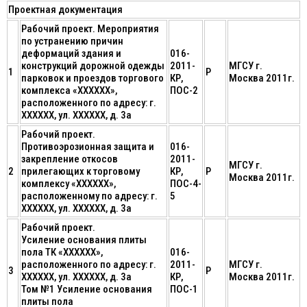
Проектная документация
Рабочий проект. Мероприятия
по устранению причин
деформаций здания и
016-
конструкций дорожной одежды
2011-
МГСУ г.
1
Р
парковок и проездов торгового
КР,
Москва 2011г.
комплекса «ХХХХХХ»,
ПОС-2
расположенного по адресу: г.
ХХХХХХ, ул. ХХХХХХ, д. 3а
Рабочий проект.
Противоэрозионная защита и
016-
закрепление откосов
2011-
МГСУ г.
2
прилегающих к торговому
КР,
Р
Москва 2011г.
комплексу «ХХХХХХ»,
ПОС-4-
расположенному по адресу: г.
5
ХХХХХХ, ул. ХХХХХХ, д. 3а
Рабочий проект.
Усиление основания плиты
пола ТК «ХХХХХХ»,
016-
расположенного по адресу: г.
2011-
МГСУ г.
3
Р
ХХХХХХ, ул. ХХХХХХ, д. 3а
КР,
Москва 2011г.
Том №1 Усиление основания
ПОС-1
плиты пола