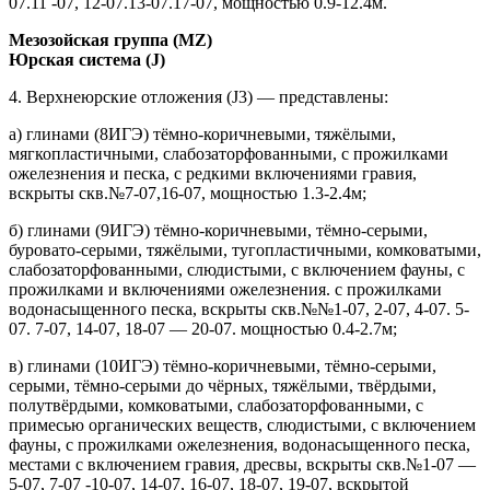
07.11 -07, 12-07.13-07.17-07, мощностью 0.9-12.4м.
Мезозойская группа (MZ)
Юрская система (J)
4. Верхнеюрские отложения (J3) — представлены:
а) глинами (8ИГЭ) тёмно-коричневыми, тяжёлыми,
мягкопластичными, слабозаторфованными, с прожилками
ожелезнения и песка, с редкими включениями гравия,
вскрыты скв.№7-07,16-07, мощностью 1.3-2.4м;
б) глинами (9ИГЭ) тёмно-коричневыми, тёмно-серыми,
буровато-серыми, тяжёлыми, тугопластичными, комковатыми,
слабозаторфованными, слюдистыми, с включением фауны, с
прожилками и включениями ожелезнения. с прожилками
водонасыщенного песка, вскрыты скв.№№1-07, 2-07, 4-07. 5-
07. 7-07, 14-07, 18-07 — 20-07. мощностью 0.4-2.7м;
в) глинами (10ИГЭ) тёмно-коричневыми, тёмно-серыми,
серыми, тёмно-серыми до чёрных, тяжёлыми, твёрдыми,
полутвёрдыми, комковатыми, слабозаторфованными, с
примесью органических веществ, слюдистыми, с включением
фауны, с прожилками ожелезнения, водонасыщенного песка,
местами с включением гравия, дресвы, вскрыты скв.№1-07 —
5-07, 7-07 -10-07, 14-07, 16-07, 18-07, 19-07, вскрытой