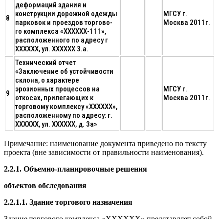
деформаций здания и
конструкции дорожной одежды
МГСУ г.
8
парковок и проездов торгово-
Москва 2011г.
го комплекса «ХХХХХХ-111»,
расположенного по адресу г
ХХХХХХ, ул. ХХХХХХ 3.а.
Технический отчет
«Заключение об устойчивости
склона, о характере
эрозионных процессов на
МГСУ г.
9
откосах, прилегающих к
Москва 2011г.
торговому комплексу «ХХХХХХ»,
расположенному по адресу: г.
ХХХХХХ, ул. ХХХХХХ, д. 3а»
Примечание: наименование документа приведено по тексту
проекта (вне зависимости от правильности наименования).
2.2.1. Объемно-планировочные решения
объектов обследования
2.2.1.1. Здание торгового назначения
Здание торгового комплекса «ХХХХХХ» представляет собой