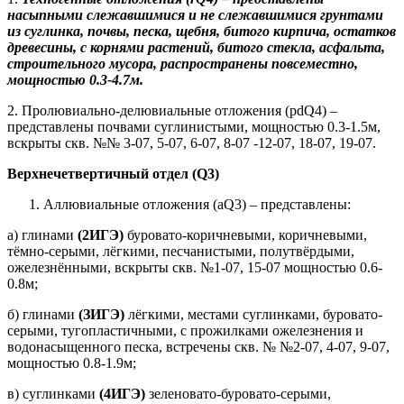
насыпными слежавшимися и не слежавшимися грунтами
из суглинка, почвы, песка, щебня, битого кирпича, остатков
древесины, с корнями растений, битого стекла, асфальта,
строительного мусора, распространены повсеместно,
мощностью 0.3-4.7м.
2. Пролювиально-делювиальные отложения (pdQ4) –
представлены почвами суглинистыми, мощностью 0.3-1.5м,
вскрыты скв. №№ 3-07, 5-07, 6-07, 8-07 -12-07, 18-07, 19-07.
Верхнечетвертичный отдел (Q3)
Аллювиальные отложения (aQ3) – представлены:
а) глинами
(2ИГЭ)
буровато-коричневыми, коричневыми,
тёмно-серыми, лёгкими, песчанистыми, полутвёрдыми,
ожелезнёнными, вскрыты скв. №1-07, 15-07 мощностью 0.6-
0.8м;
б) глинами
(ЗИГЭ)
лёгкими, местами суглинками, буровато-
серыми, тугопластичными, с прожилками ожелезнения и
водонасыщенного песка, встречены скв. № №2-07, 4-07, 9-07,
мощностью 0.8-1.9м;
в) суглинками
(4ИГЭ)
зеленовато-буровато-серыми,