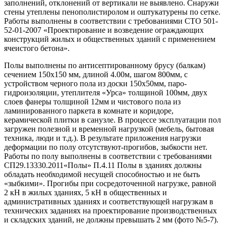
заполнений, отклонений от вертикали не выявлено. Снаружи
стены утеплены пенополистиролом и оштукатурены по сетке.
Работы выполнены в соответствии с требованиями СТО 501-
52-01-2007 «Проектирование и возведение ограждающих
конструкций жилых и общественных зданий с применением
ячеистого бетона».
Полы выполнены по антисептированному брусу (балкам)
сечением 150х150 мм, длиной 4.00м, шагом 800мм, с
устройством черного пола из доски 150х50мм, паро-
гидроизоляции, утеплителя «Урса» толщиной 100мм, двух
слоев фанеры толщиной 12мм и чистового пола из
ламинированного паркета в комнате и коридоре,
керамической плитки в санузле. В процессе эксплуатации пол
загружен полезной и временной нагрузкой (мебель, бытовая
техника, люди и т.д.). В результате приложения нагрузки
деформации по полу отсутствуют-прогибов, зыбкости нет.
Работы по полу выполнены в соответствии с требованиями
СП29.13330.2011«Полы» П.4.11 Полы в зданиях должны
обладать необходимой несущей способностью и не быть
«зыбкими». Прогибы при сосредоточенной нагрузке, равной
2 кН в жилых зданиях, 5 кН в общественных и
административных зданиях и соответствующей нагрузкам в
технических заданиях на проектирование производственных
и складских зданий, не должны превышать 2 мм (фото №5-7).