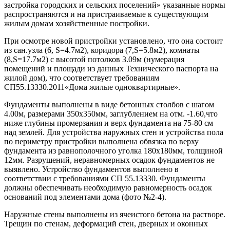
застройка городских и сельских поселений» указанные нормы
распространяются и на пристраиваемые к существующим
жилым домам хозяйственные постройки.
При осмотре новой пристройки установлено, что она состоит
из сан.узла (6, S=4.7м2), коридора (7,S=5.8м2), комнаты
(8,S=17.7м2) с высотой потолков 3.09м (нумерация
помещений и площади из данных Технического паспорта на
жилой дом), что соответствует требованиям
СП55.13330.2011«Дома жилые одноквартирные».
Фундаменты выполнены в виде бетонных столбов с шагом
4.00м, размерами 350х350мм, заглублением на отм. -1.60,что
ниже глубины промерзания и верх фундамента на 75-80 см
над землей. Для устройства наружных стен и устройства пола
по периметру пристройки выполнена обвязка по верху
фундамента из равнополочного уголка 180х180мм, толщиной
12мм. Разрушений, неравномерных осадок фундаментов не
выявлено. Устройство фундаментов выполнено в
соответствии с требованиями СП 55.13330. Фундаменты
должны обеспечивать необходимую равномерность осадок
оснований под элементами дома (фото №2-4).
Наружные стены выполнены из ячеистого бетона на растворе.
Трещин по стенам, деформаций стен, дверных и оконных