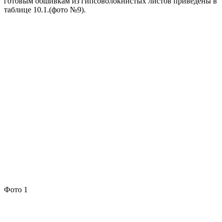
готовым обшивкам из гипсоволокнистых листов приведены в
таблице 10.1.(фото №9).
Фото 1