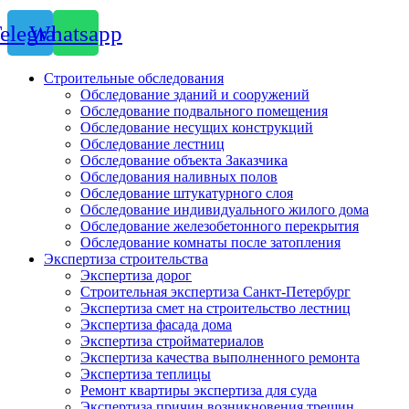
elegram
Whatsapp
Строительные обследования
Обследование зданий и сооружений
Обследование подвального помещения
Обследование несущих конструкций
Обследование лестниц
Обследование объекта Заказчика
Обследования наливных полов
Обследование штукатурного слоя
Обследование индивидуального жилого дома
Обследование железобетонного перекрытия
Обследование комнаты после затопления
Экспертиза строительства
Экспертиза дорог
Строительная экспертиза Санкт-Петербург
Экспертиза смет на строительство лестниц
Экспертиза фасада дома
Экспертиза стройматериалов
Экспертиза качества выполненного ремонта
Экспертиза теплицы
Ремонт квартиры экспертиза для суда
Экспертиза причин возникновения трещин