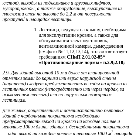
клеток), выходы из подъемников и грузовых лифтов,
мусоропроводы, а также оборудование, выступающее из
плоскости стен на высоте до 2,2 м от поверхности
проступей и площадок лестницы.
Лестница, ведущая на крышу, необходима
для эксплуатации кровли, а также для
обслуживания электроустановок,
вентиляционной камеры, дымоудаления
(см.фото № 11,12,13,14), что соответствует
требованиям
СНиП 2.01.02-85*
«Противопожарные нормы»
п.2.9;2.10;
2.9
.
Для зданий высотой 10 м и более от планировочной
отметки земли до карниза или верха наружной стены
(парапета) следует предусматривать выходы на кровлю из
лестничных клеток (непосредственно или через чердак, за
исключением теплого) или по наружным пожарным
лестницам.
Для жилых, общественных и административно-бытовых
зданий с чердачными покрытиями необходимо
предусматривать выход на кровлю на каждые полные и
неполные 100 м длины здания, с бесчердачными покрытиями
2
— один выход на каждые полные и неполные 1000 м
площади