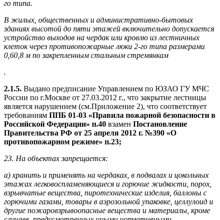
го типа.
В жилых, общественных и административно-бытовых
зданиях высотой до пяти этажей включительно допускается
устройство выходов на чердак или кровлю из лестничных
клеток через противопожарные люки 2-го типа размерами
0,60,8 м по закрепленным стальным стремянкам
.
2.1.5.
Выдано предписание Управлением по ЮЗАО ГУ МЧС
России по г.Москве от 27.03.2012 г., что закрытие лестницы
является нарушением (см.Приложение 2), что соответствует
требованиям
ППБ 01-03 «Правила пожарной безопасности в
Российской Федерации» п.40
взамен
Постановление
Правительства РФ от 25 апреля 2012 г. №390 «О
противопожарном режиме» п.23;
23. На объектах запрещается:
а) хранить и применять на чердаках, в подвалах и цокольных
этажах легковоспламеняющиеся и горючие жидкости, порох,
взрывчатые вещества, пиротехнические изделия, баллоны с
горючими газами, товары в аэрозольной упаковке, целлулоид и
другие пожаровзрывоопасные вещества и материалы, кроме
случаев, предусмотренных иными нормативными