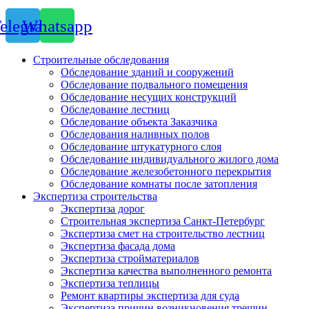
elegram
Whatsapp
Строительные обследования
Обследование зданий и сооружений
Обследование подвального помещения
Обследование несущих конструкций
Обследование лестниц
Обследование объекта Заказчика
Обследования наливных полов
Обследование штукатурного слоя
Обследование индивидуального жилого дома
Обследование железобетонного перекрытия
Обследование комнаты после затопления
Экспертиза строительства
Экспертиза дорог
Строительная экспертиза Санкт-Петербург
Экспертиза смет на строительство лестниц
Экспертиза фасада дома
Экспертиза стройматериалов
Экспертиза качества выполненного ремонта
Экспертиза теплицы
Ремонт квартиры экспертиза для суда
Экспертиза причин возникновения трещин