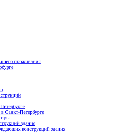
ейшего проживания
рбурге
ен
нструкций
-Петербурге
 в Санкт-Петербурге
тиры
струкций здания
раждающих конструкций здания