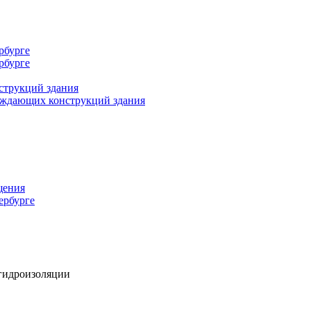
рбурге
рбурге
струкций здания
раждающих конструкций здания
щения
ербурге
гидроизоляции