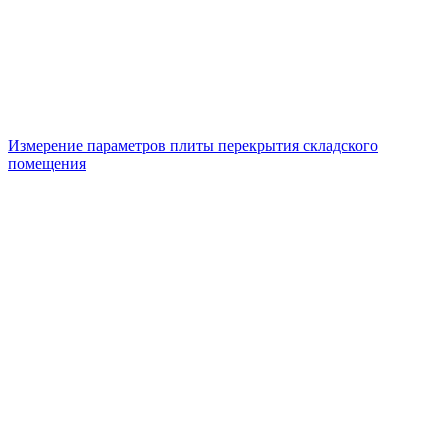
Измерение параметров плиты перекрытия складского
помещения