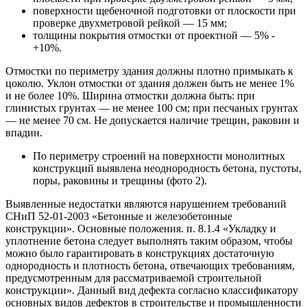
поверхности щебеночной подготовки от плоскости при
проверке двухметровой рейкой — 15 мм;
толщины покрытия отмостки от проектной — 5% -
+10%.
Отмостки по периметру здания должны плотно примыкать к
цоколю. Уклон отмостки от здания должен быть не менее 1%
и не более 10%. Ширина отмостки должна быть: при
глинистых грунтах — не менее 100 см; при песчаных грунтах
— не менее 70 см. Не допускается наличие трещин, раковин и
впадин.
По периметру строений на поверхности монолитных
конструкций выявлена неоднородность бетона, пустоты,
поры, раковины и трещины (фото 2).
Выявленные недостатки являются нарушением требований
СНиП 52-01-2003 «Бетонные и железобетонные
конструкции». Основные положения. п. 8.1.4 «Укладку и
уплотнение бетона следует выполнять таким образом, чтобы
можно было гарантировать в конструкциях достаточную
однородность и плотность бетона, отвечающих требованиям,
предусмотренным для рассматриваемой строительной
конструкции». Данный вид дефекта согласно классификатору
основных видов дефектов в строительстве и промышленности