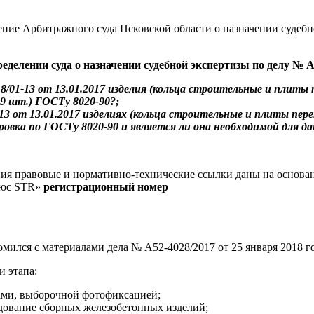
ние Арбитражного суда Псковской области о назначении судебно
ределении
суда о назначении судебной экспертизы по делу № ­А
01-13 от 13.01.2017 изделия (кольца строительные и плиты п
89 шт.) ГОСТу 8020-90?;
13 от 13.01.2017 изделиях (кольца строительные и плиты пере
овка по ГОСТу 8020-90 и является ли она необходимой для да
ия правовые и нормативно-технические ссылки даны на основа
люс STR»
регистрационный номер
ился с материалами дела № ­А52-4028/2017 от 25 января 2018 го
и этапа:
тами, выборочной фотофиксацией;
дование сборных железобетонных изделий;