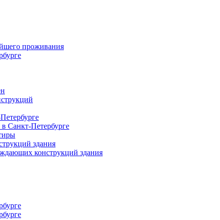
ейшего проживания
рбурге
ен
нструкций
-Петербурге
 в Санкт-Петербурге
тиры
струкций здания
раждающих конструкций здания
рбурге
рбурге