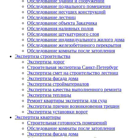
Обследование зданий и сооружений
Обследование подвального помещения
Обследование несущих конструкций
Обследование лестниц
Обследование объекта Заказчика
Обследования наливных полов
Обследование штукатурного слоя
Обследование индивидуального жилого дома
Обследование железобетонного перекрытия
Обследование комнаты после затопления
Экспертиза строительства
Экспертиза дорог
Строительная экспертиза Санкт-Петербург
Экспертиза смет на строительство лестниц
Экспертиза фасада дома
Экспертиза стройматериалов
Экспертиза качества выполненного ремонта
Экспертиза теплицы
Ремонт квартиры экспертиза для суда
Экспертиза причин возникновения трещин
Экспертиза установки ворот
Экспертиза квартиры
Строительная готовность помещений
Обследование комнаты после затопления
Экспертиза фасада дома