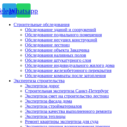
elegram
Whatsapp
Строительные обследования
Обследование зданий и сооружений
Обследование подвального помещения
Обследование несущих конструкций
Обследование лестниц
Обследование объекта Заказчика
Обследования наливных полов
Обследование штукатурного слоя
Обследование индивидуального жилого дома
Обследование железобетонного перекрытия
Обследование комнаты после затопления
Экспертиза строительства
Экспертиза дорог
Строительная экспертиза Санкт-Петербург
Экспертиза смет на строительство лестниц
Экспертиза фасада дома
Экспертиза стройматериалов
Экспертиза качества выполненного ремонта
Экспертиза теплицы
Ремонт квартиры экспертиза для суда
Экспертиза причин возникновения трещин