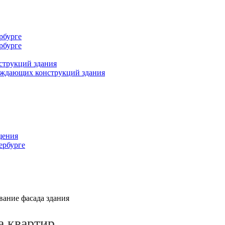
рбурге
рбурге
струкций здания
раждающих конструкций здания
щения
ербурге
вание фасада здания
а квартир