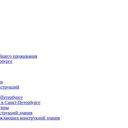
ейшего проживания
рбурге
ен
нструкций
-Петербурге
 в Санкт-Петербурге
тиры
струкций здания
раждающих конструкций здания