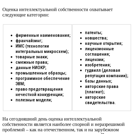
Оценка интеллектуальной собственности охватывает
следующие категории:
патенты;
фирменные наименования;
новшества;
франчайзинг;
научные открытия;
ИМС (технологии
лицензионные
интегральных микросхем);
соглашения;
товарные знаки;
лицензии;
смежные права;
изобретения;
данные НИОКР;
гудвилл (деловая
промышленные образцы;
репутация компании);
программное обеспечение
базы данных;
ЭВМ;
авторские права
право предотвращения
(плагиат);
нечестной конкуренции;
авторские
полезные модели;
свидетельства.
На сегодняшний день оценка интеллектуальной
собственности является наиболее спорной и неразрешимой
проблемой – как на отечественном, так и на зарубежном