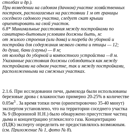
столбах и др.).
При возведении на садовом (дачном) участке хозяйственных
построек, располагаемых на расстоянии 1 м от границы
соседнего садового участка, следует скат крыши
ориентировать на свой участок.
6.8* Минимальные расстояния между постройками по
санитарно-бытовым условиям должны быть, м:
от жилого строения (или дома) и погреба до уборной и
постройки для содержания мелкого скота и птицы — 12;
до душа, бани (сауны) — 8 м;
от колодца до уборной и компостного устройства —8 м.
Указанные расстояния должны соблюдаться как между
постройками на одном участке, так и между постройками,
расположенными на смежных участках.
2.1.6. При исследовании печи, дымохода были использованы
березовые дрова с влажностью примерно 20-25% в количестве
3
0.05м
. За время топки печи (ориентировочно 35-40 минут)
экспертом установлено, что на территории соседнего участка
№ 9 (Ворониной Н.Н.) было обнаружено присутствие частиц
дыма и концентрацию углекислого газа. Концентрацию
(ПДК) эксперту определить не предоставлялось возможным.
(см.
Приложение № 1, фото № 8
).