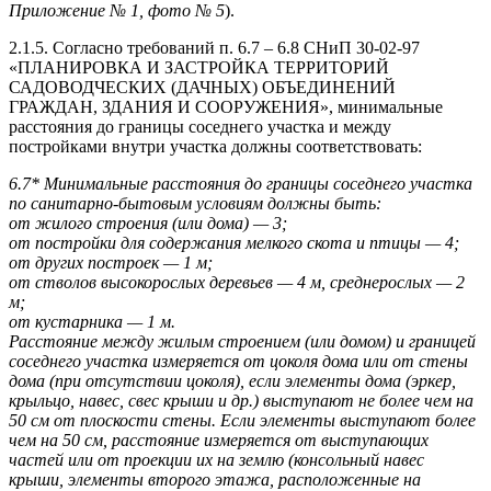
Приложение № 1, фото № 5
).
2.1.5. Согласно требований п. 6.7 – 6.8 СНиП 30-02-97
«ПЛАНИРОВКА И ЗАСТРОЙКА ТЕРРИТОРИЙ
САДОВОДЧЕСКИХ (ДАЧНЫХ) ОБЪЕДИНЕНИЙ
ГРАЖДАН, ЗДАНИЯ И СООРУЖЕНИЯ», минимальные
расстояния до границы соседнего участка и между
постройками внутри участка должны соответствовать:
6.7* Минимальные расстояния до границы соседнего участка
по санитарно-бытовым условиям должны быть:
от жилого строения (или дома) — 3;
от постройки для содержания мелкого скота и птицы — 4;
от других построек — 1 м;
от стволов высокорослых деревьев — 4 м, среднерослых — 2
м;
от кустарника — 1 м.
Расстояние между жилым строением (или домом) и границей
соседнего участка измеряется от цоколя дома или от стены
дома (при отсутствии цоколя), если элементы дома (эркер,
крыльцо, навес, свес крыши и др.) выступают не более чем на
50 см от плоскости стены. Если элементы выступают более
чем на 50 см, расстояние измеряется от выступающих
частей или от проекции их на землю (консольный навес
крыши, элементы второго этажа, расположенные на