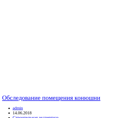
Обследование помещения конюшни
Автор
admin
записи:
Запись
14.06.2018
опубликована:
Рубрика
Строительная экспертиза