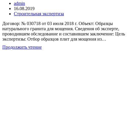
Автор
admin
записи:
Запись
16.08.2019
опубликована:
Рубрика
Строительная экспертиза
записи:
Договор: № 030718 от 03 июля 2018 г. Объект: Образцы
натурального гранита для мощения. Сведения об эксперте,
проводившем обследование и составившем заключение: Цель
экспертизы: Отбор образцов плит для мощения из…
Отбор
Продолжить чтение
образцов
плит
для
проведения
лабораторных
испытаний