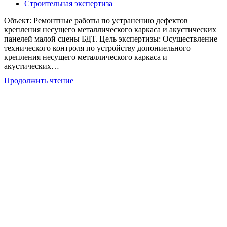
опубликована:
Рубрика
Строительная экспертиза
записи:
Объект: Ремонтные работы по устранению дефектов
крепления несущего металлического каркаса и акустических
панелей малой сцены БДТ. Цель экспертизы: Осуществление
технического контроля по устройству допониельного
крепления несущего металлического каркаса и
акустических…
Технический
Продолжить чтение
контроль
за
строительством
и
монтажом