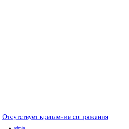
Отсутствует крепление сопряжения
Автор
admin