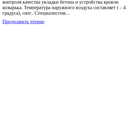
контроля качества укладки бетона и устройства кровли
козырька. Температура наружного воздуха составляет ( – 4
градуса), снег.. Специалистом…
Контроль
Продолжить чтение
строительных
работ
—
укладка
бетона