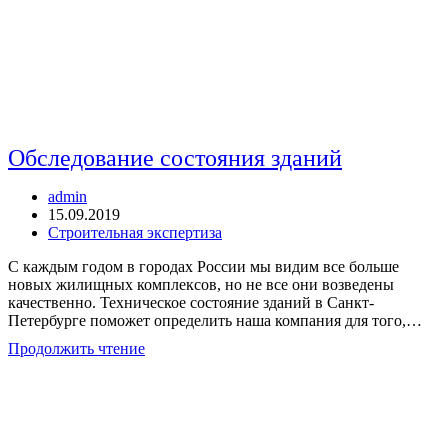
Обследование состояния зданий
Автор
admin
записи:
Запись
15.09.2019
опубликована:
Рубрика
Строительная экспертиза
записи:
С каждым годом в городах России мы видим все больше
новых жилищных комплексов, но не все они возведены
качественно. Техническое состояние зданий в Санкт-
Петербурге поможет определить наша компания для того,…
Обследование
Продолжить чтение
состояния
зданий