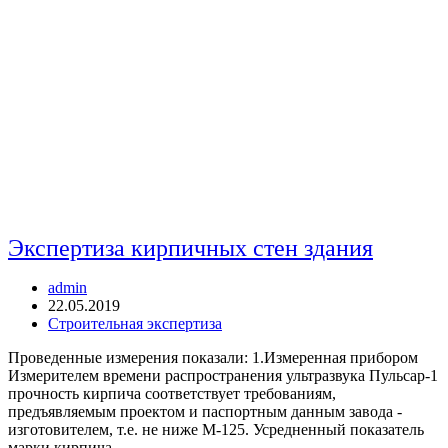
Экспертиза кирпичных стен здания
Автор
admin
записи:
Запись
22.05.2019
опубликована:
Рубрика
Строительная экспертиза
записи:
Проведенные измерения показали: 1.Измеренная прибором
Измерителем времени распространения ультразвука Пульсар-1
прочность кирпича соответствует требованиям,
предъявляемым проектом и паспортным данным завода -
изготовителем, т.е. не ниже М-125. Усредненный показатель
марки кирпича…