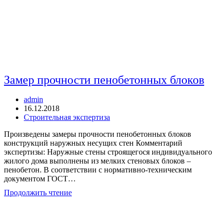
Замер прочности пенобетонных блоков
Автор
admin
записи:
Запись
16.12.2018
опубликована:
Рубрика
Строительная экспертиза
записи:
Произведены замеры прочности пенобетонных блоков
конструкций наружных несущих стен Комментарий
экспертизы: Наружные стены строящегося индивидуального
жилого дома выполнены из мелких стеновых блоков –
пенобетон. В соответствии с нормативно-техническим
документом ГОСТ…
Замер
Продолжить чтение
прочности
пенобетонных
блоков