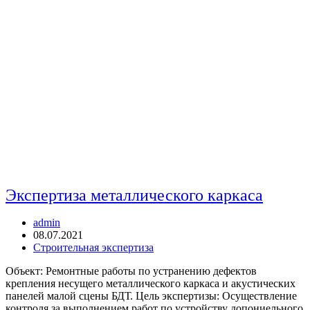
Экспертиза металлического каркаса
Автор
admin
записи:
Запись
08.07.2021
опубликована:
Рубрика
Строительная экспертиза
записи:
Объект: Ремонтные работы по устранению дефектов
крепления несущего металлического каркаса и акустических
панелей малой сцены БДТ. Цель экспертизы: Осуществление
контроля за выполнением работ по устройству допониельного