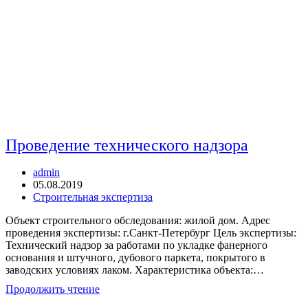
Проведение технического надзора
Автор
admin
записи:
Запись
05.08.2019
опубликована:
Рубрика
Строительная экспертиза
записи:
Объект строительного обследования: жилой дом. Адрес
проведения экспертизы: г.Санкт-Петербург Цель экспертизы:
Технический надзор за работами по укладке фанерного
основания и штучного, дубового паркета, покрытого в
заводских условиях лаком. Характеристика объекта:…
Проведение
Продолжить чтение
технического