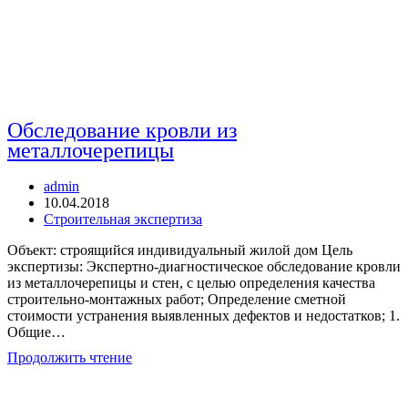
Обследование кровли из
металлочерепицы
Автор
admin
записи:
Запись
10.04.2018
опубликована:
Рубрика
Строительная экспертиза
записи:
Объект: строящийся индивидуальный жилой дом Цель
экспертизы: Экспертно-диагностическое обследование кровли
из металлочерепицы и стен, с целью определения качества
строительно-монтажных работ; Определение сметной
стоимости устранения выявленных дефектов и недостатков; 1.
Общие…
Обследование
Продолжить чтение
кровли
из
металлочерепицы