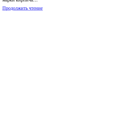
Экспертиза
Продолжить чтение
кирпичных
стен
здания