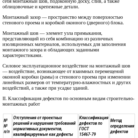
себя монтажный шов, подоконную доску, слив, а также
облицовочные и крепежные детали.
Монтажный зазор — пространство между поверхностью
стенового проема и коробкой оконного (дверного) блока.
Монтажный шов — элемент узла примыкания,
представляющий из себя комбинацию из различных
изоляционных материалов, используемых для заполнения
монтажного зазора и обладающих заданными
характеристиками.
Силовое эксплуатационное воздействие на монтажный шов
— воздействие, возникающее от взаимных перемещений
оконной коробки (рамы) и стенового проема при изменении
линейных размеров от температурно-влажностных и других
воздействий, а также при усадке зданий.
II. Классификация дефектов по основным видам строительно-
монтажных работ
Отступления от проектных
Классификация
№
Метод
решений и нарушения требований
дефектов по
№
определения
нормативных документов,
ГОСТ
п/п
дефектов
квалифицируемые как дефекты
15467-79