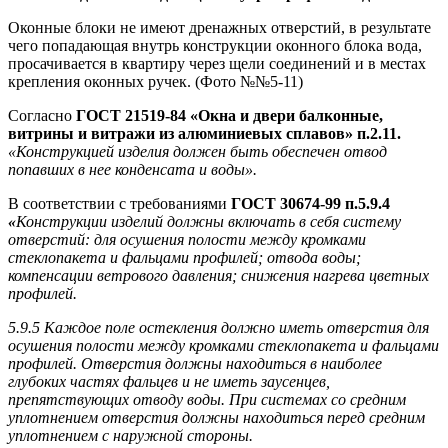
Оконные блоки не имеют дренажных отверстий, в результате
чего попадающая внутрь конструкции оконного блока вода,
просачивается в квартиру через щели соединений и в местах
крепления оконных ручек. (Фото №№5-11)
Согласно
ГОСТ 21519-84 «Окна и двери балконные,
витрины и витражи из алюминиевых сплавов» п.2.11.
«Конструкцией изделия должен быть обеспечен отвод
попавших в нее конденсата и воды».
В соответствии с требованиями
ГОСТ 30674-99 п.5.9.4
«
Конструкции изделий должны включать в себя систему
отверстий: для осушения полости между кромками
стеклопакета и фальцами профилей; отвода воды;
компенсации ветрового давления; снижения нагрева цветных
профилей.
5.9.5 Каждое поле остекления должно иметь отверстия для
осушения полости между кромками стеклопакета и фальцами
профилей. Отверстия должны находиться в наиболее
глубоких частях фальцев и не иметь заусенцев,
препятствующих отводу воды. При системах со средним
уплотнением отверстия должны находиться перед средним
уплотнением с наружной стороны.