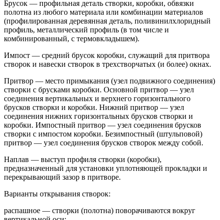
Брусок — профильная деталь створки, коробки, обвязки
полотна из любого материала или комбинации материалов
(профилированная деревянная деталь, поливинилхлоридный
профиль, металлический профиль (в том числе и
комбинированный, с термовкладышем).
Импост — средний брусок коробки, служащий для притвора
створок и навески створок в трехстворчатых (и более) окнах.
Притвор — место примыкания (узел подвижного соединения)
створки с брусками коробки. Основной притвор — узел
соединения вертикальных и верхнего горизонтального
брусков створки и коробки. Нижний притвор — узел
соединения нижних горизонтальных брусков створки и
коробки. Импостный притвор — узел соединения брусков
створки с импостом коробки. Безимпостный (штульповой)
притвор — узел соединения брусков створок между собой.
Наплав — выступ профиля створки (коробки),
предназначенный для установки уплотняющей прокладки и
перекрывающий зазор в притворе.
Варианты открывания створок:
распашное — створки (полотна) поворачиваются вокруг
вертикальной оси;