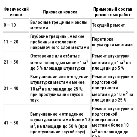
Физический
Примерный состав
Признаки износа
износ
ремонтных работ
Волосные трещины и околы
0 — 10
Текущий ремонт
местами
Глубокие трещины, мелкие
Перетирка
11 — 20
пробоины и отслоение
штукатурки местами
накрывочного слоя местами
Отставание или отбитые
Ремонт штукатурки
2
2
21 — 50
места площадью менее 1 м
местами до 1 м
на
до 5 % площади штукатурки
площади до 5 %
Выпучивание или отпадение
Ремонт штукатурки с
штукатурки местами менее
подготовкой
2
поверхности
31 — 40
10 м
на площади до 25 %;
2
при простукивании глухой
местами до 10 м
на
звук
площади до 25 %
Ремонт штукатурки с
Выпучивание и отпадение
подготовкой
штукатурки местами более 10
поверхности
41 — 50
2
местами более 10
м
, на площади до 50 % (при
2
простукивании глухой звук)
м
на площади до