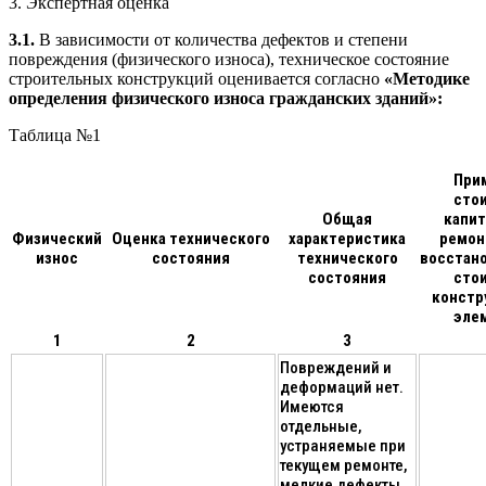
3. Экспертная оценка
3.1.
В зависимости от количества дефектов и степени
повреждения (физического износа), техническое состояние
строительных конструкций оценивается согласно
«Методике
определения физического износа гражданских зданий»:
Таблица №1
При
сто
Общая
капит
Физический
Оценка технического
характеристика
ремонт
износ
состояния
технического
восстан
состояния
сто
констр
эле
1
2
3
Повреждений и
деформаций нет.
Имеются
отдельные,
устраняемые при
текущем ремонте,
мелкие дефекты,