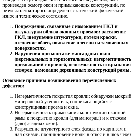
произведен осмотр окон и примыкающих конструкций, по
результатам которого определен фактический физический
износ и техническое состояние.
Повреждения, связанные с намоканием ГКЛ и
штукатурки вблизи оконных проемов: расслоение
ГКЛ, шелушение штукатурки, потеки краски,
отслоение обоев, появление плесени на замоченных
поверхностях.
Нарушения при монтаже мансардных окон
(вертикальных и горизонтальных): негерметичность
примыканий с кровлей, невозможность открывания
створок, намокание деревянных конструкций рамы.
Основные причины возникновения перечисленных
дефектов:
Негерметичность покрытия кровли: обнаружен мокрый
минеральный утеплитель, соприкасающийся с
конструкциями проема и окна.
Негерметичность примыкания конструкции оконной
рамы к покрытию кровли (для мансарды) и к откосам
(для фасадных окон).
Разрушение штукатурного слоя фасада по карнизам и
над окнами, проникновение воды в откос и в шов через