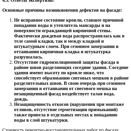
4.3. Ответы экспертизы:
Основные причины возникновения дефектов на фасаде:
Не исправное состояние кровли, ставшее причиной
попадания воды в утеплитель мансарды и на
поверхности ограждающей кирпичной стены.
Фактически дождевая вода распространялась как в
теле самой кладки, так и между кладкой и
штукатурным слоем. При сезонном замерзании и
оттаивании кирпичная кладка и штукатурка
разрушалась.
Отсутствие гидроизоляционной защиты фасада в
районе швов разделяющих соседние здания. Соседние
здания имеют высоту по кровле ниже, что
способствует образованию снеговых мешков в районе
разделительных швов. В свою очередь при сезонном
замерзании и оттаивании от снегового мешка на
незащищенный фасад воздействует талая вода,
дождь.
Незащищенность откосов (нарушения при монтаже
отливов, отсутствие герметизации примыканий)
также привела в отдельных местах к попаданию
воды в слой штукатурки.
Стоимость ремонтно-восстановительных работ по фасаду