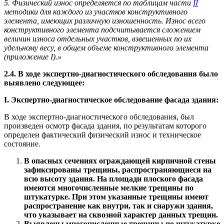
5. Физический износ определяется по таблицам части
II
методики для каждого из участков конструктивного
элемента, имеющих различную изношенность. Износ всего
конструктивного элемента подсчитывается сложением
величин износа отдельных участков, взвешенных по их
удельному весу, в общем объеме конструктивного элемента
(приложение I).»
2.4.
В ходе экспертно-диагностического обследования было
выявлено следующее:
I. Экспертно-диагностическое обследование фасада здания:
В ходе экспертно-диагностического обследования, был
произведен осмотр фасада здания, по результатам которого
определен фактический физический износ и техническое
состояние.
В опасных сечениях ограждающей кирпичной стены
зафиксированы
трещины, распространяющиеся на
всю высоту здания. На площади плоского фасада
имеются многочисленные мелкие трещины по
штукатурке. При этом указанные трещины имеют
распространение как внутри, так и снаружи здания,
что указывает на сквозной характер данных трещин.
Выявлены многочисленные трещины по штукатурке