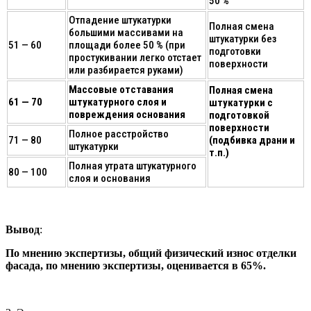
50 %
Отпадение штукатурки
Полная смена
большими массивами на
штукатурки без
51 — 60
площади более 50 % (при
подготовки
простукивании легко отстает
поверхности
или разбирается руками)
Массовые отставания
Полная смена
61 — 70
штукатурного слоя и
штукатурки с
повреждения основания
подготовкой
поверхности
Полное расстройство
71 — 80
(подбивка драни и
штукатурки
т.п.)
Полная утрата штукатурного
80 — 100
слоя и основания
Вывод
:
По мнению экспертизы, общий физический износ отделки
фасада, по мнению экспертизы, оценивается в 65%.