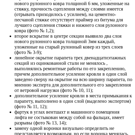
нового рулонного ковра толщиной 6 мм, уложенные на
стяжку, прочность сцепления между слоями имеется
(отрывать приходилось с усилием), на цементно-
песчаной стяжке отсутствует праймер из битума для
лучшего сцепления стяжки и нижнего слоя рулонного
ковра (фото № 1,2);
второе вскрытие в центре секции выявило два слоя
нового рулонного ковра толщиной 3мм каждый,
уложенные на старый рулонный ковер из трех слоев
(фото № 3-9);
линейное окрытие парапета трех двенадцатиэтажных
секций из оцинкованной стали не менялось ,
выполнялись ремонтные работы по его закреплению,
причем дополнительное усиление кровли в один слой
заведено сверху на окрытие на всю ширину парапета, по
мнению эксперта для дополнительного его закрепления
от ветровой нагрузки (фото № 10, 11);
дополнительное усиление кровли в места примыкания к
парапету, выполнено в один слой (выделено экспертом)
(фото № 11, 12);
фартук в углах вентшахт и машинного помещения
лифта не состыкован между собой на фальцах, имеет
разрывы (фото № 13, 14);
замену одной воронки визуально определить не
представляется возможным, но если воронка менялась,