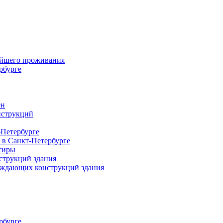
ейшего проживания
рбурге
ен
нструкций
-Петербурге
 в Санкт-Петербурге
тиры
струкций здания
раждающих конструкций здания
рбурге