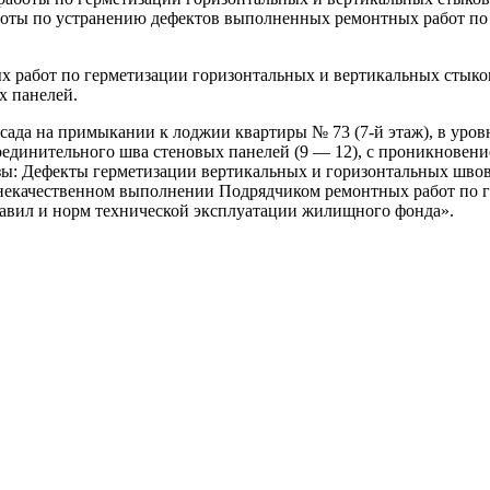
боты по устранению дефектов выполненных ремонтных работ по 
абот по герметизации горизонтальных и вертикальных стыков (
х панелей.
сада на примыкании к лоджии квартиры № 73 (7-й этаж), в уро
единительного шва стеновых панелей (9 — 12), с проникновени
зы: Дефекты герметизации вертикальных и горизонтальных шво
о некачественном выполнении Подрядчиком ремонтных работ по 
авил и норм технической эксплуатации жилищного фонда».