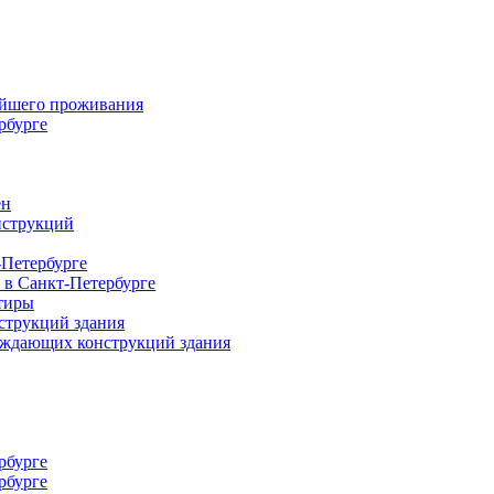
ейшего проживания
рбурге
ен
нструкций
-Петербурге
 в Санкт-Петербурге
тиры
струкций здания
раждающих конструкций здания
рбурге
рбурге