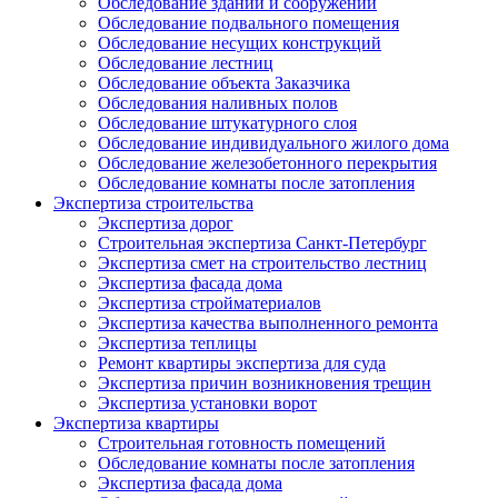
Обследование зданий и сооружений
Обследование подвального помещения
Обследование несущих конструкций
Обследование лестниц
Обследование объекта Заказчика
Обследования наливных полов
Обследование штукатурного слоя
Обследование индивидуального жилого дома
Обследование железобетонного перекрытия
Обследование комнаты после затопления
Экспертиза строительства
Экспертиза дорог
Строительная экспертиза Санкт-Петербург
Экспертиза смет на строительство лестниц
Экспертиза фасада дома
Экспертиза стройматериалов
Экспертиза качества выполненного ремонта
Экспертиза теплицы
Ремонт квартиры экспертиза для суда
Экспертиза причин возникновения трещин
Экспертиза установки ворот
Экспертиза квартиры
Строительная готовность помещений
Обследование комнаты после затопления
Экспертиза фасада дома