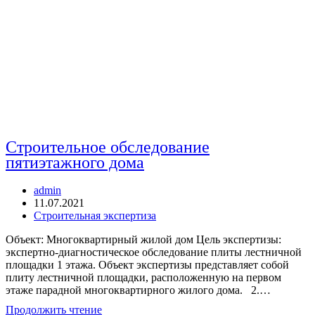
Строительное обследование
пятиэтажного дома
Автор
admin
записи:
Запись
11.07.2021
опубликована:
Рубрика
Строительная экспертиза
записи:
Объект: Многоквартирный жилой дом Цель экспертизы:
экспертно-диагностическое обследование плиты лестничной
площадки 1 этажа. Объект экспертизы представляет собой
плиту лестничной площадки, расположенную на первом
этаже парадной многоквартирного жилого дома. 2.…
Строительное
Продолжить чтение