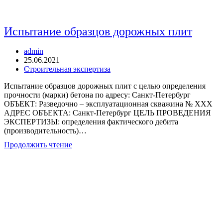
Испытание образцов дорожных плит
Автор
admin
записи:
Запись
25.06.2021
опубликована:
Рубрика
Строительная экспертиза
записи:
Испытание образцов дорожных плит с целью определения
прочности (марки) бетона по адресу: Санкт-Петербург
ОБЪЕКТ: Разведочно – эксплуатационная скважина № ХХХ
АДРЕС ОБЪЕКТА: Санкт-Петербург ЦЕЛЬ ПРОВЕДЕНИЯ
ЭКСПЕРТИЗЫ: определения фактического дебита
(производительность)…
Испытание
Продолжить чтение
образцов
дорожных
плит