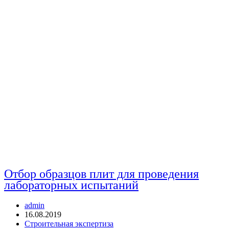
Отбор образцов плит для проведения
лабораторных испытаний
Автор
admin
записи:
Запись
16.08.2019
опубликована:
Рубрика
Строительная экспертиза