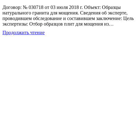
записи:
Договор: № 030718 от 03 июля 2018 г. Объект: Образцы
натурального гранита для мощения. Сведения об эксперте,
проводившем обследование и составившем заключение: Цель
экспертизы: Отбор образцов плит для мощения из…
Отбор
Продолжить чтение
образцов
плит
для
проведения
лабораторных
испытаний