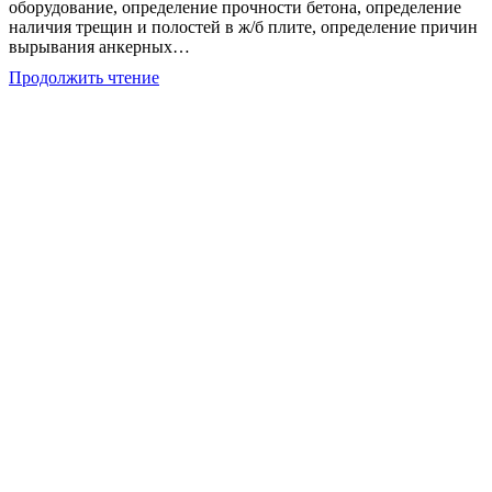
оборудование, определение прочности бетона, определение
наличия трещин и полостей в ж/б плите, определение причин
вырывания анкерных…
Экспертиза
Продолжить чтение
технического
состояния
фундамента
в
Санкт-
Петербурге