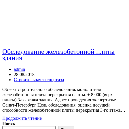
Обследование железобетонной плиты
здания
Автор
admin
записи:
Запись
28.08.2018
опубликована:
Рубрика
Строительная экспертиза
записи:
Объект строительного обследования: монолитная
железобетонная плита перекрытия на отм. + 8.000 (верх
плиты) 3-го этажа здания. Адрес проведения экспертизы:
Санкт-Петербург Цель обследования: оценка несущей
способности железобетонной плиты перекрытия 3-го этажа…
Обследование
Продолжить чтение
железобетонной
Поиск
плиты