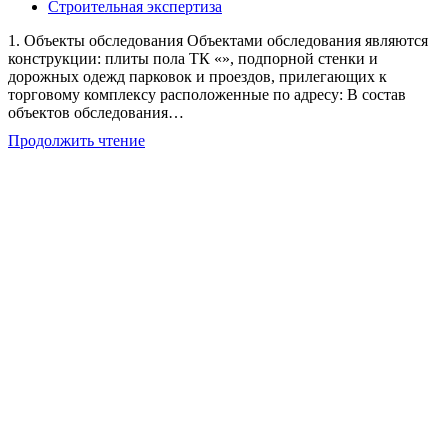
опубликована:
Рубрика
Строительная экспертиза
записи:
1. Объекты обследования Объектами обследования являются
конструкции: плиты пола ТК «», подпорной стенки и
дорожных одежд парковок и проездов, прилегающих к
торговому комплексу расположенные по адресу: В состав
объектов обследования…
Обследования
Продолжить чтение
технического
состояния
конструкций
в
Санкт-
Петербурге