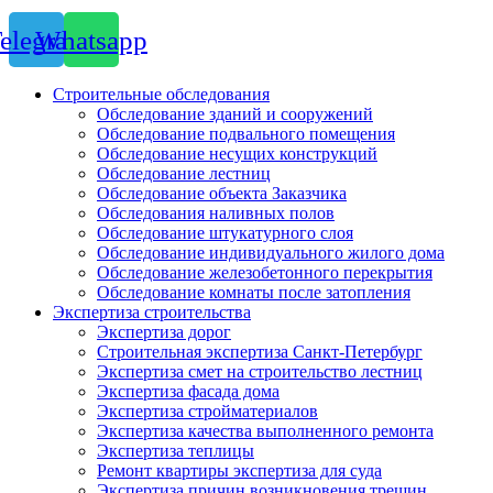
elegram
Whatsapp
Строительные обследования
Обследование зданий и сооружений
Обследование подвального помещения
Обследование несущих конструкций
Обследование лестниц
Обследование объекта Заказчика
Обследования наливных полов
Обследование штукатурного слоя
Обследование индивидуального жилого дома
Обследование железобетонного перекрытия
Обследование комнаты после затопления
Экспертиза строительства
Экспертиза дорог
Строительная экспертиза Санкт-Петербург
Экспертиза смет на строительство лестниц
Экспертиза фасада дома
Экспертиза стройматериалов
Экспертиза качества выполненного ремонта
Экспертиза теплицы
Ремонт квартиры экспертиза для суда
Экспертиза причин возникновения трещин