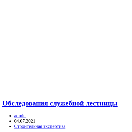
Обследования служебной лестницы
Автор
admin
записи:
Запись
04.07.2021
опубликована:
Рубрика
Строительная экспертиза
записи: