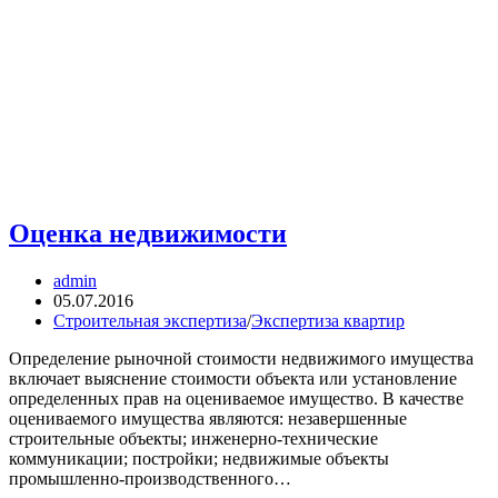
Оценка недвижимости
Автор
admin
записи:
Запись
05.07.2016
опубликована:
Рубрика
Строительная экспертиза
/
Экспертиза квартир
записи:
Определение рыночной стоимости недвижимого имущества
включает выяснение стоимости объекта или установление
определенных прав на оцениваемое имущество. В качестве
оцениваемого имущества являются: незавершенные
строительные объекты; инженерно-технические
коммуникации; постройки; недвижимые объекты
промышленно-производственного…