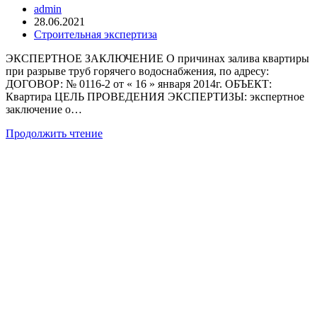
Автор
admin
Санкт-
записи:
Запись
28.06.2021
Петербурге
опубликована:
Рубрика
Строительная экспертиза
записи:
ЭКСПЕРТНОЕ ЗАКЛЮЧЕНИЕ О причинах залива квартиры
при разрыве труб горячего водоснабжения, по адресу:
ДОГОВОР: № 0116-2 от « 16 » января 2014г. ОБЪЕКТ:
Квартира ЦЕЛЬ ПРОВЕДЕНИЯ ЭКСПЕРТИЗЫ: экспертное
заключение о…
Экспертиза
Продолжить чтение
причина
залива
квартиры