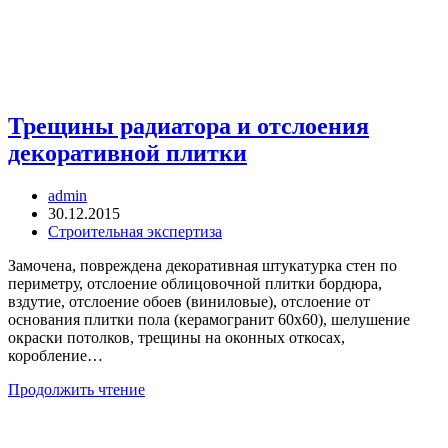
Трещины радиатора и отслоения
декоративной плитки
Автор
admin
записи:
Запись
30.12.2015
опубликована:
Рубрика
Строительная экспертиза
записи:
Замочена, повреждена декоративная штукатурка стен по
периметру, отслоение облицовочной плитки бордюра,
вздутие, отслоение обоев (виниловые), отслоение от
основания плитки пола (керамогранит 60х60), шелушение
окраски потолков, трещины на оконных откосах,
коробление…
Трещины
Продолжить чтение
радиатора
и
отслоения