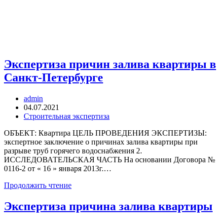
Экспертиза причин залива квартиры в
Санкт-Петербурге
Автор
admin
записи:
Запись
04.07.2021
опубликована:
Рубрика
Строительная экспертиза
записи:
ОБЪЕКТ: Квартира ЦЕЛЬ ПРОВЕДЕНИЯ ЭКСПЕРТИЗЫ:
экспертное заключение о причинах залива квартиры при
разрыве труб горячего водоснабжения 2.
ИССЛЕДОВАТЕЛЬСКАЯ ЧАСТЬ На основании Договора №
0116-2 от « 16 » января 2013г.…
Экспертиза
Продолжить чтение
причин
залива
Экспертиза причина залива квартиры
квартиры
в