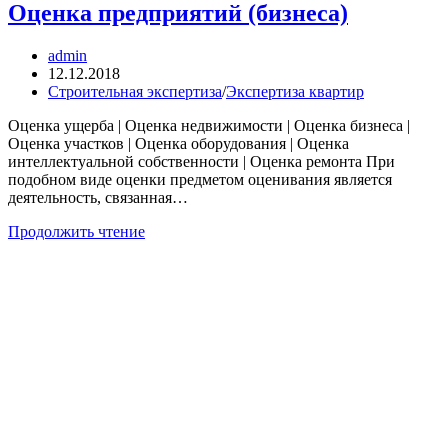
Оценка предприятий (бизнеса)
Автор
admin
записи:
Запись
12.12.2018
опубликована:
Рубрика
Строительная экспертиза
/
Экспертиза квартир
записи:
Оценка ущерба | Оценка недвижимости | Оценка бизнеса |
Оценка участков | Оценка оборудования | Оценка
интеллектуальной собственности | Оценка ремонта При
подобном виде оценки предметом оценивания является
деятельность, связанная…
Оценка
Продолжить чтение
предприятий
(бизнеса)