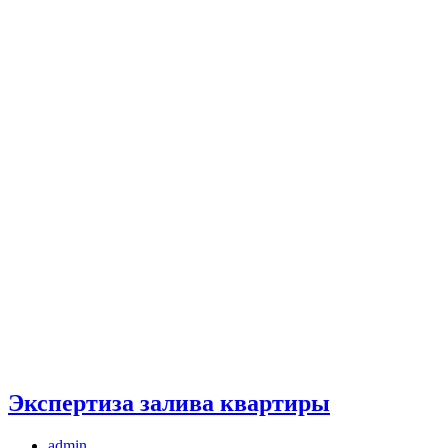
Экспертиза залива квартиры
Автор
admin