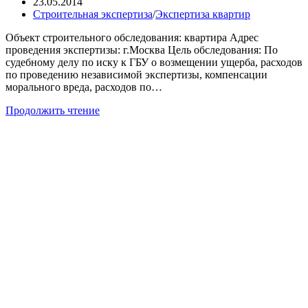
записи:
Запись
23.05.2014
опубликована:
Рубрика
Строительная экспертиза
/
Экспертиза квартир
записи:
Объект строительного обследования: квартира Адрес
проведения экспертизы: г.Москва Цель обследования: По
судебному делу по иску к ГБУ о возмещении ущерба, расходов
по проведению независимой экспертизы, компенсации
морального вреда, расходов по…
Обследование
Продолжить чтение
квартиры