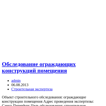
Обследование ограждающих
конструкций помещения
Автор
admin
записи:
Запись
06.08.2013
опубликована:
Рубрика
Строительная экспертиза
записи:
Объект строительного обследования: ограждающие
конструкции помещения Адрес проведения экспертизы:
Санкт-Петербург Цель обследования: строительное