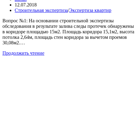
записи:
Запись
12.07.2018
опубликована:
Рубрика
Строительная экспертиза
/
Экспертиза квартир
записи:
Вопрос №1: На основании строительной экспертизы
обследования в результате залива следы протечек обнаружены
в коридоре площадью 15м2. Площадь коридора 15,1м2, высота
потолка 2,64м, площадь стен коридора за вычетом проемов
30,08м2.…
Экспертиза
Продолжить чтение
залива
квартиры