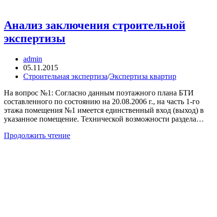
Анализ заключения строительной
экспертизы
Автор
admin
записи:
Запись
05.11.2015
опубликована:
Рубрика
Строительная экспертиза
/
Экспертиза квартир
записи:
На вопрос №1: Согласно данным поэтажного плана БТИ
составленного по состоянию на 20.08.2006 г., на часть 1-го
этажа помещения №1 имеется единственный вход (выход) в
указанное помещение. Технической возможности раздела…
Анализ
Продолжить чтение
заключения
строительной
экспертизы