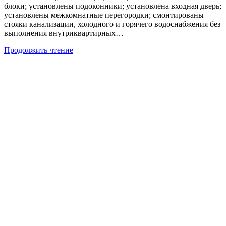
блоки; установлены подоконники; установлена входная дверь;
установлены межкомнатные перегородки; смонтированы
стояки канализации, холодного и горячего водоснабжения без
выполнения внутриквартирных…
Определение
Продолжить чтение
объекта
недвижимого
имущества