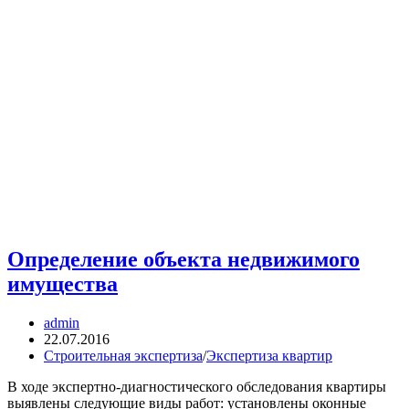
Определение объекта недвижимого
имущества
Автор
admin
записи:
Запись
22.07.2016
опубликована:
Рубрика
Строительная экспертиза
/
Экспертиза квартир
записи:
В ходе экспертно-диагностического обследования квартиры
выявлены следующие виды работ: установлены оконные