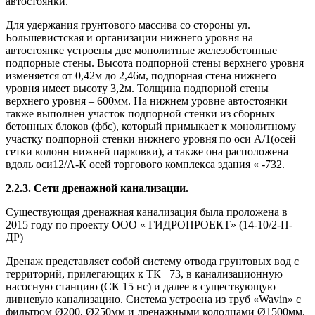
автостоянки.
Для удержания грунтового массива со стороны ул.
Большевистская и организации нижнего уровня на
автостоянке устроены две монолитные железобетонные
подпорные стены. Высота подпорной стены верхнего уровня
изменяется от 0,42м до 2,46м, подпорная стена нижнего
уровня имеет высоту 3,2м. Толщина подпорной стены
верхнего уровня – 600мм. На нижнем уровне автостоянки
также выполнен участок подпорной стенки из сборных
бетонных блоков (фбс), который примыкает к монолитному
участку подпорной стенки нижнего уровня по оси А/1(осей
сетки колонн нижней парковки), а также она расположена
вдоль оси12/А-К осей торгового комплекса здания « -732.
2.2.3. Сети дренажной канализации.
Существующая дренажная канализация была проложена в
2015 году по проекту ООО « ГИДРОПРОЕКТ» (14-10/2-П-
ДР)
Дренаж представляет собой систему отвода грунтовых вод с
территорий, прилегающих к ТК 73, в канализационную
насосную станцию (СК 15 нс) и далее в существующую
ливневую канализацию. Система устроена из труб «Wavin» с
фильтром Ø200, Ø250мм и дренажными колодцами Ø1500мм.