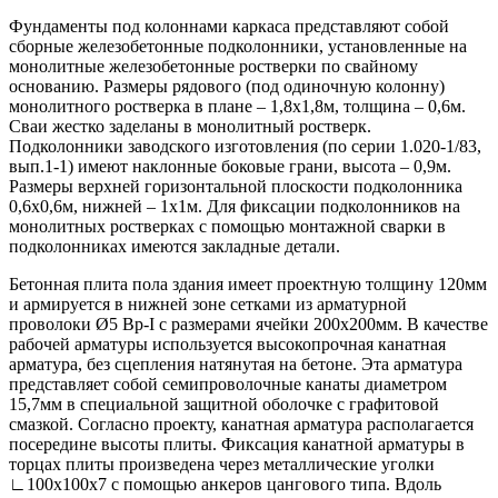
Фундаменты под колоннами каркаса представляют собой
сборные железобетонные подколонники, установленные на
монолитные железобетонные ростверки по свайному
основанию. Размеры рядового (под одиночную колонну)
монолитного ростверка в плане – 1,8х1,8м, толщина – 0,6м.
Сваи жестко заделаны в монолитный ростверк.
Подколонники заводского изготовления (по серии 1.020-1/83,
вып.1-1) имеют наклонные боковые грани, высота – 0,9м.
Размеры верхней горизонтальной плоскости подколонника
0,6х0,6м, нижней – 1х1м. Для фиксации подколонников на
монолитных ростверках с помощью монтажной сварки в
подколонниках имеются закладные детали.
Бетонная плита пола здания имеет проектную толщину 120мм
и армируется в нижней зоне сетками из арматурной
проволоки Ø5 Вр-I с размерами ячейки 200х200мм. В качестве
рабочей арматуры используется высокопрочная канатная
арматура, без сцепления натянутая на бетоне. Эта арматура
представляет собой семипроволочные канаты диаметром
15,7мм в специальной защитной оболочке с графитовой
смазкой. Согласно проекту, канатная арматура располагается
посередине высоты плиты. Фиксация канатной арматуры в
торцах плиты произведена через металлические уголки
∟100х100х7 с помощью анкеров цангового типа. Вдоль