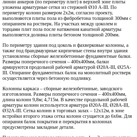
линии анкеров (по периметру плит) в верхней зоне плиты
уложены арматурные сетки из стержней Ø10 А-III. По
периметру колонн размером 2х2м, согласно проекту,
выполняются плиты пола из фибробетона толщиной 300мм с
опиранием на ростверк. На участках между цоколем и
торцами плит пола после натяжения канатной арматуры
выполняется доливка плиты бетоном толщиной 200мм.
По периметру здания под цоколь и фахверковые колонны, а
также под брандмауэрные кирпичные стены внутри здания
установлены сборные железобетонные фундаментные балки.
Размеры поперечного сечения – 400х400мм, балки
армируются продольной рабочей арматурой Ø20А-III, Ø25А-
III. Опирание фундаментных балок на монолитный ростверк
осуществляется через бетонную подливку.
Колонны каркаса – сборные железобетонные, заводского
изготовления. Размеры поперечного сечения – 400х400мм,
длина колонн 9,8м; 4,715м. В качестве продольной рабочей
арматуры колонн используется арматура Ø20А-III, Ø28А-III,
Ø32А-III. Сетка колонн в торговых залах – 12х12м, в зоне
встройки второго этажа сетка колонн сгущается до 6х6м. Для
опирания балок покрытия и перекрытия в колоннах
предусмотрены закладные детали.