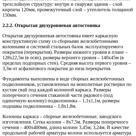
трехслойную структуру: внутри и снаружи здания – слой
кирпича 120мм, промежуточный слой – утеплитель толщиной
150мм.
2.2.2. Открытая двухуровневая автостоянка
Открытая двухуровневая автостоянка имеет каркасную
конструктивную схему со сборными железобетонными
колоннами и системой стальных балок эксплуатируемого
покрытия (перекрытия). Размеры нижнего уровня в плане –
128х22,5м (в осях), размеры верхнего уровня – 140х45м (в
пределах подпорных стен). Средняя высота первого уровня –
3,3м от асфальтового покрытия до низа перекрытия.
Фундаменты выполнены в виде сборных железобетонных
подколонников, установленных на монолитные ростверки по
кустам свай под каждой колонной каркаса. Размеры
поперечного сечения стаканной части рядового (под
одиночную колонну) подколонника – 1,1х1,1м, размеры
подошвы подколонника – 1,8х1,8м.
Колонны каркаса – сборные железобетонные, заводского
изготовления. Сетка колонн – 8х7,5м. Размеры поперечного
сечения – 400х400мм, длина колонн 3,45м; 3,24м. В качестве
продольной рабочей арматуры колонн используется арматура