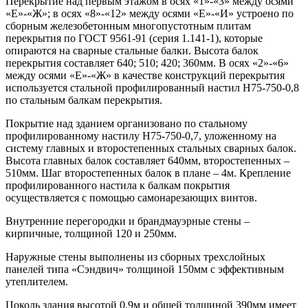
Перекрытие над первым этажом в осях «1»-«3» между осями
«Е»-«Ж»; в осях «8»-«12» между осями «Е»-«И» устроено по
сборным железобетонным многопустотным плитам
перекрытия по ГОСТ 9561-91 (серия 1.141-1), которые
опираются на сварные стальные балки. Высота балок
перекрытия составляет 640; 510; 420; 360мм. В осях «2»-«6»
между осями «Е»-«Ж» в качестве конструкций перекрытия
используется стальной профилированный настил Н75-750-0,8
по стальным балкам перекрытия.
Покрытие над зданием организовано по стальному
профилированному настилу Н75-750-0,7, уложенному на
систему главных и второстепенных стальных сварных балок.
Высота главных балок составляет 640мм, второстепенных –
510мм. Шаг второстепенных балок в плане – 4м. Крепление
профилированного настила к балкам покрытия
осуществляется с помощью самонарезающих винтов.
Внутренние перегородки и брандмауэрные стены –
кирпичные, толщиной 120 и 250мм.
Наружные стены выполнены из сборных трехслойных
панелей типа «Сэндвич» толщиной 150мм с эффективным
утеплителем.
Цоколь здания высотой 0,9м и общей толщиной 390мм имеет