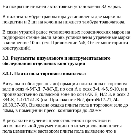
На покрытие нижней автостоянки установлены 32 марки.
В нижнем тамбуре траволатора установлены две марки на
покрытии и 2 шт на колонны нижнего тамбура траволатора.
В связи утратой ранее установленных геодезических марок на
подпорной стенке были вновь установлены утраченные марки
в количестве 10шт. (см. Приложение №6, Отчет мониторинга
конструкций).
3.3. Результаты визуального и инструментального
обследования отдельных конструкций
3.3.1. Плита пола торгового комплекса
Визуально обследованы деформации плиты пола в торговом
зале в осях 4-5/Г-Д, 7-8/Г-Д, по оси А в осях 3-4, 4-5, 9-10, и в
производственно складской зоне по оси 6/Ж-Е, И/2-3, в осях 2-
3/И-К, 1-1/1/1/И-К (см. Приложение №2, фото№17-21,24-
26,30,37-39). Выявлена осадка плиты пола в торговом зале до
40мм, в помещении пресс- компактора до 200мм
В результате изучения предоставленной проектной и
исполнительной документации по инъецированию плиты
пола цементным раствором плиты пола выявлено что в