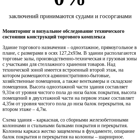
заключений принимаются судами и госорганами
Мониторинг и визуальное обследование технического
состояния конструкций торгового комплекса
Здание торгового назначения – одноэтажное, прямоугольное в
плане, с размерами в осях 127,2х93м. В здании располагаются
торговые залы, производственно-техническая и грузовая зоны
с участками для стеллажного хранения товаров. Над
технической зоной имеется встроенный второй этаж, на
котором размещаются административно-бытовые,
хозяйственные помещения, а также венткамеры и складские
помещения. Высота одноэтажной части здания составляет
9,31м от уровня чистого пола до низа балок покрытия, высота
помещений в двухэтажной части на первом этаже составляет
4,35м от уровня чистого пола до низа балок перекрытия, на
втором этаже – 4,7м.
Схема здания – каркасная, со сборными железобетонными
колоннами и стальными балками покрытия и перекрытия.
Колонны каркаса жестко защемлены в фундаменте, опирание
балок покрытия и перекрытия на колонны – шарнирное.