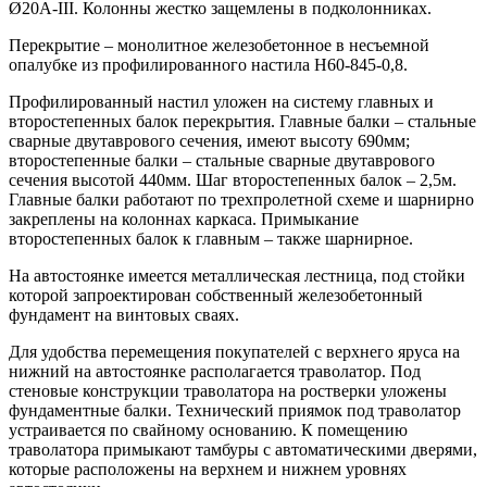
Ø20А-III. Колонны жестко защемлены в подколонниках.
Перекрытие – монолитное железобетонное в несъемной
опалубке из профилированного настила Н60-845-0,8.
Профилированный настил уложен на систему главных и
второстепенных балок перекрытия. Главные балки – стальные
сварные двутаврового сечения, имеют высоту 690мм;
второстепенные балки – стальные сварные двутаврового
сечения высотой 440мм. Шаг второстепенных балок – 2,5м.
Главные балки работают по трехпролетной схеме и шарнирно
закреплены на колоннах каркаса. Примыкание
второстепенных балок к главным – также шарнирное.
На автостоянке имеется металлическая лестница, под стойки
которой запроектирован собственный железобетонный
фундамент на винтовых сваях.
Для удобства перемещения покупателей с верхнего яруса на
нижний на автостоянке располагается траволатор. Под
стеновые конструкции траволатора на ростверки уложены
фундаментные балки. Технический приямок под траволатор
устраивается по свайному основанию. К помещению
траволатора примыкают тамбуры с автоматическими дверями,
которые расположены на верхнем и нижнем уровнях