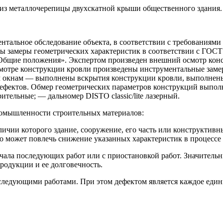
 из металлочерепицы двухскатной крыши общественного здания.
нтальное обследование объекта, в соответствии с требованиям
ы замеры геометрических характеристик в соответствии с ГОСТ 
. Общие положения». Экспертом произведен внешний осмотр ко
осмотре конструкции кровли произведены инструментальные зам
м окнам — выполнены вскрытия конструкции кровли, выполнены
дефектов. Обмер геометрических параметров конструкций выпол
ельные; — дальномер DISTO classic/lite лазерный.
ромышленности строительных материалов:
ичии которого здание, сооружение, его часть или конструктив
бо может повлечь снижение указанных характеристик в процессе
чала последующих работ или с приостановкой работ. Значитель
родукции и ее долговечность.
следующими работами. При этом дефектом является каждое еди