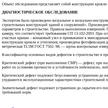
Объект обследования представляет собой конструкцию кровли
ДИАГНОСТИЧЕСКОЕ ОБСЛЕДОВАНИЕ
Экспертом было произведено визуальное и визуально-инструме
строительных конструкций зданий и сооружений». Произведен
параметров в строительстве. Правила выполнения измерений
камеру, что соответствует требованиям СП 13-102-2003. При 
участках крыши – коньковый узел и примыкание к мансардны
конструкции кровли и утепления, произведена фотофиксация 
метрическая ТL5M ГОСТ 7502- 98; — щупы контрольные измерит
Классификатор основных видов дефектов в строительстве и п
Критический дефект (при выполнении СМР) — дефект, при нал
работ по условиям прочности и устойчивости небезопасно, ли
Критический дефект подлежит безусловному устранению до на
ухудшаются эксплуатационные характеристики строительной п
Значительный дефект подлежит устранению до скрытия его по
требований норм.