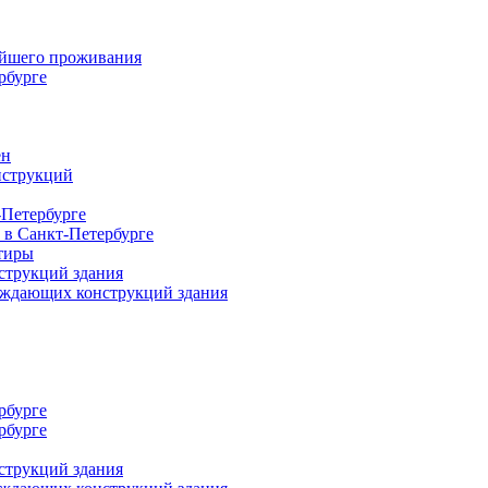
ейшего проживания
рбурге
ен
нструкций
-Петербурге
 в Санкт-Петербурге
тиры
струкций здания
раждающих конструкций здания
рбурге
рбурге
струкций здания