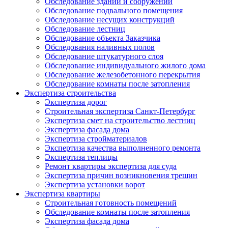
Обследование зданий и сооружений
Обследование подвального помещения
Обследование несущих конструкций
Обследование лестниц
Обследование объекта Заказчика
Обследования наливных полов
Обследование штукатурного слоя
Обследование индивидуального жилого дома
Обследование железобетонного перекрытия
Обследование комнаты после затопления
Экспертиза строительства
Экспертиза дорог
Строительная экспертиза Санкт-Петербург
Экспертиза смет на строительство лестниц
Экспертиза фасада дома
Экспертиза стройматериалов
Экспертиза качества выполненного ремонта
Экспертиза теплицы
Ремонт квартиры экспертиза для суда
Экспертиза причин возникновения трещин
Экспертиза установки ворот
Экспертиза квартиры
Строительная готовность помещений
Обследование комнаты после затопления
Экспертиза фасада дома