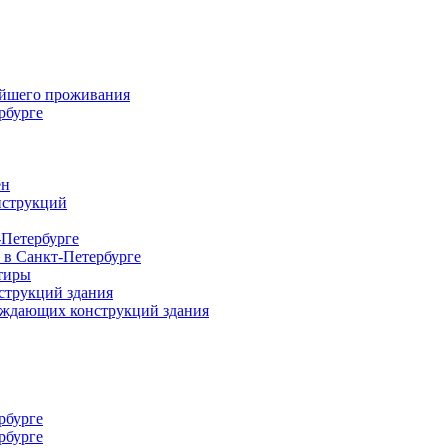
ейшего проживания
рбурге
ен
нструкций
-Петербурге
 в Санкт-Петербурге
тиры
струкций здания
раждающих конструкций здания
рбурге
рбурге