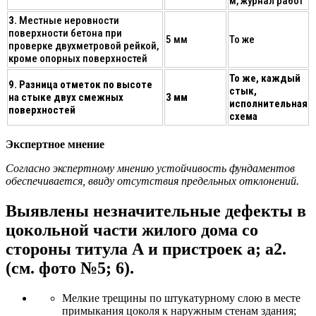
м, журнал работ
3.
Местные неровности
поверхности бетона при
5 мм
То же
проверке двухметровой рейкой,
кроме опорных поверхностей
То же, каждый
9. Разница отметок по высоте
стык,
на стыке двух смежных
3 мм
исполнительная
поверхностей
схема
Экспертное мнение
Согласно экспертному мнению устойчивость фундаментов
обеспечивается, ввиду отсутствия предельных отклонений.
Выявлены незначительные дефекты в
цокольной части жилого дома со
стороны титула А и пристроек а; а2.
(см. фото №5; 6).
Мелкие трещины по штукатурному слою в месте
примыкания цоколя к наружным стенам здания;