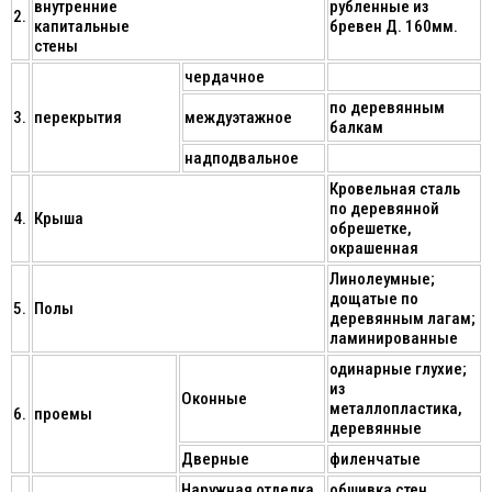
внутренние
рубленные из
2.
капитальные
бревен Д. 160мм.
стены
чердачное
по деревянным
3.
перекрытия
междуэтажное
балкам
надподвальное
Кровельная сталь
по деревянной
4.
Крыша
обрешетке,
окрашенная
Линолеумные;
дощатые по
5.
Полы
деревянным лагам;
ламинированные
одинарные глухие;
из
Оконные
металлопластика,
6.
проемы
деревянные
Дверные
филенчатые
Наружная отделка
обшивка стен