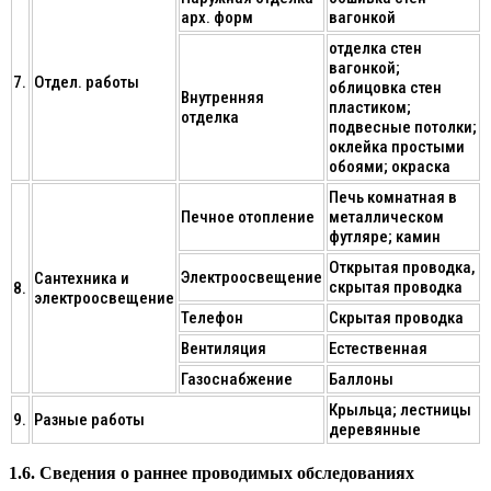
арх. форм
вагонкой
отделка стен
вагонкой;
7.
Отдел. работы
облицовка стен
Внутренняя
пластиком;
отделка
подвесные потолки;
оклейка простыми
обоями; окраска
Печь комнатная в
Печное отопление
металлическом
футляре; камин
Открытая проводка,
Электроосвещение
Сантехника и
скрытая проводка
8.
электроосвещение
Телефон
Скрытая проводка
Вентиляция
Естественная
Газоснабжение
Баллоны
Крыльца; лестницы
9.
Разные работы
деревянные
1.6. Сведения о раннее проводимых обследованиях