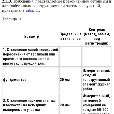
2.113.
Требования, предъявляемые к законченным бетонным и
железобетонным конструкциям или частям сооружений,
приведены в
табл. 11
.
Таблица 11
Контроль
Предельные
(метод, объем,
Параметр
отклонения
вид
регистрации)
1.
Отклонение линий плоскостей
пересечения от вертикали или
проектного наклона на всю
высоту конструкций для:
Измерительный,
каждый
фундаментов
20 мм
конструктивный
элемент, журнал
работ
Измерительный,
2.
Отклонение горизонтальных
не менее 5
плоскостей на всю длину
20 мм
измерений на
выверяемого участка
каждые 50-100