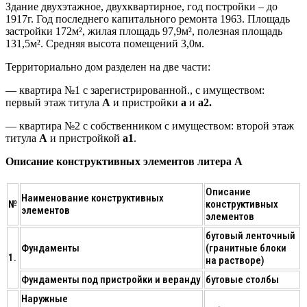
Здание двухэтажное, двухквартирное, год постройки – до
1917г. Год последнего капитального ремонта 1963. Площадь
застройки 172м², жилая площадь 97,9м², полезная площадь
131,5м². Средняя высота помещений 3,0м.
Территориально дом разделен на две части:
— квартира №1 с зарегистрированной., с имуществом:
первый этаж титула
А
и пристройки
а
и
а2.
— квартира №2 с собственником с имуществом: второй этаж
титула
А
и пристройкой
а1
.
Описание конструктивных элементов литера А
Описание
Наименование конструктивных
№
конструктивных
элементов
элементов
бутовый ленточный
Фундаменты
(гранитные блоки
1.
на растворе)
Фундаменты под пристройки и веранду
бутовые столбы
Наружные