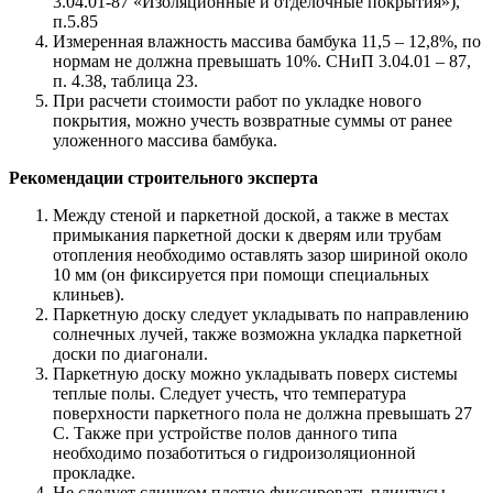
3.04.01-87 «Изоляционные и отделочные покрытия»),
п.5.85
Измеренная влажность массива бамбука 11,5 – 12,8%, по
нормам не должна превышать 10%. СНиП 3.04.01 – 87,
п. 4.38, таблица 23.
При расчети стоимости работ по укладке нового
покрытия, можно учесть возвратные суммы от ранее
уложенного массива бамбука.
Рекомендации строительного эксперта
Между стеной и паркетной доской, а также в местах
примыкания паркетной доски к дверям или трубам
отопления необходимо оставлять зазор шириной около
10 мм (он фиксируется при помощи специальных
клиньев).
Паркетную доску следует укладывать по направлению
солнечных лучей, также возможна укладка паркетной
доски по диагонали.
Паркетную доску можно укладывать поверх системы
теплые полы. Следует учесть, что температура
поверхности паркетного пола не должна превышать 27
С. Также при устройстве полов данного типа
необходимо позаботиться о гидроизоляционной
прокладке.
Не следует слишком плотно фиксировать плинтусы, –