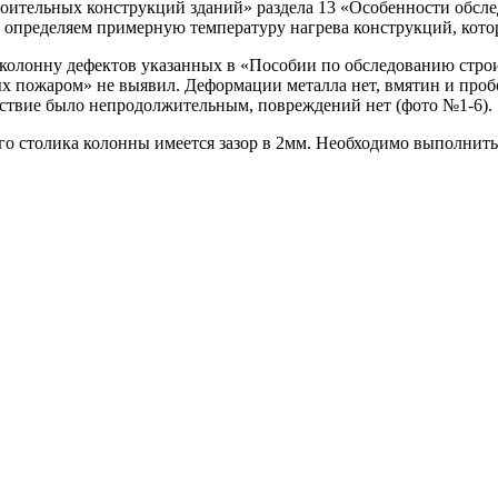
роительных конструкций зданий» раздела 13 «Особенности обсл
определяем примерную температуру нагрева конструкций, котора
 колонну дефектов указанных в «Пособии по обследованию стро
 пожаром» не выявил. Деформации металла нет, вмятин и пробо
ействие было непродолжительным, повреждений нет (фото №1-6).
о столика колонны имеется зазор в 2мм. Необходимо выполнит