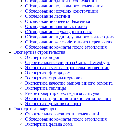
Обследование зданий и сооружений
Обследование подвального помещения
Обследование несущих конструкций
Обследование лестниц
Обследование объекта Заказчика
Обследования наливных полов
Обследование штукатурного слоя
Обследование индивидуального жилого дома
Обследование железобетонного перекрытия
Обследование комнаты после затопления
Экспертиза строительства
Экспертиза дорог
Строительная экспертиза Санкт-Петербург
Экспертиза смет на строительство лестниц
Экспертиза фасада дома
Экспертиза стройматериалов
Экспертиза качества выполненного ремонта
Экспертиза теплицы
Ремонт квартиры экспертиза для суда
Экспертиза причин возникновения трещин
Экспертиза установки ворот
Экспертиза квартиры
Строительная готовность помещений
Обследование комнаты после затопления
Экспертиза фасада дома