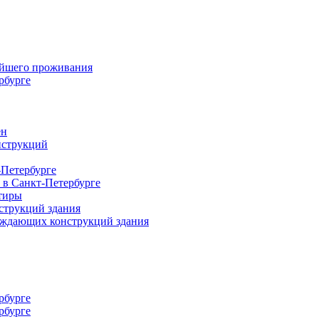
ейшего проживания
рбурге
ен
нструкций
-Петербурге
 в Санкт-Петербурге
тиры
струкций здания
раждающих конструкций здания
рбурге
рбурге