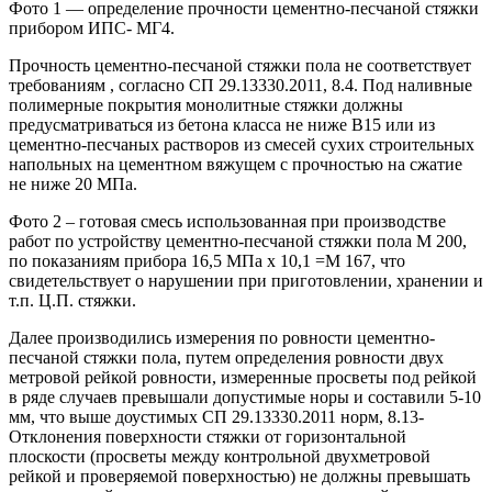
Фото 1 — определение прочности цементно-песчаной стяжки
прибором ИПС- МГ4.
Прочность цементно-песчаной стяжки пола не соответствует
требованиям , согласно СП 29.13330.2011, 8.4. Под наливные
полимерные покрытия монолитные стяжки должны
предусматриваться из бетона класса не ниже В15 или из
цементно-песчаных растворов из смесей сухих строительных
напольных на цементном вяжущем с прочностью на сжатие
не ниже 20 МПа.
Фото 2 – готовая смесь использованная при производстве
работ по устройству цементно-песчаной стяжки пола М 200,
по показаниям прибора 16,5 МПа х 10,1 =М 167, что
свидетельствует о нарушении при приготовлении, хранении и
т.п. Ц.П. стяжки.
Далее производились измерения по ровности цементно-
песчаной стяжки пола, путем определения ровности двух
метровой рейкой ровности, измеренные просветы под рейкой
в ряде случаев превышали допустимые норы и составили 5-10
мм, что выше доустимых СП 29.13330.2011 норм, 8.13-
Отклонения поверхности стяжки от горизонтальной
плоскости (просветы между контрольной двухметровой
рейкой и проверяемой поверхностью) не должны превышать