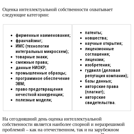
Оценка интеллектуальной собственности охватывает
следующие категории:
патенты;
фирменные наименования;
новшества;
франчайзинг;
научные открытия;
ИМС (технологии
лицензионные
интегральных микросхем);
соглашения;
товарные знаки;
лицензии;
смежные права;
изобретения;
данные НИОКР;
гудвилл (деловая
промышленные образцы;
репутация компании);
программное обеспечение
базы данных;
ЭВМ;
авторские права
право предотвращения
(плагиат);
нечестной конкуренции;
авторские
полезные модели;
свидетельства.
На сегодняшний день оценка интеллектуальной
собственности является наиболее спорной и неразрешимой
проблемой – как на отечественном, так и на зарубежном