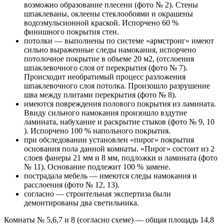
возможно образование плесени (фото № 2). Стены
шпаклеваны, оклеены стеклообоями и окрашены
водоэмульсионной краской. Испорчено 60 %
финишного покрытия стен.
потолки — выполнены по системе «армстронг» имеют
сильно выраженные следы намокания, испорчено
потолочное покрытие в объеме 20 м2, (отслоения
шпаклевочного слоя от перекрытия (фото № 7).
Происходит необратимый процесс разложения
шпаклевочного слоя потолка. Произошло разрушение
шва между плитами перекрытия (фото № 8).
имеются повреждения полового покрытия из ламината.
Ввиду сильного намокания произошло вздутие
ламината, набухание и раскрытие стыков (фото № 9, 10
). Испорчено 100 % напольного покрытия.
при обследовании установлен «пирог» покрытия
основания пола данной комнаты. «Пирог» состоит из 2
слоев фанеры 21 мм и 8 мм, подложки и ламината (фото
№ 11). Основание подлежит 100 % замене.
пострадала мебель — имеются следы намокания и
расслоения (фото № 12, 13).
согласно — строительная экспертиза были
демонтированы два светильника.
Комнаты № 5,6,7 и 8 (согласно схеме) — общая площадь 14,8